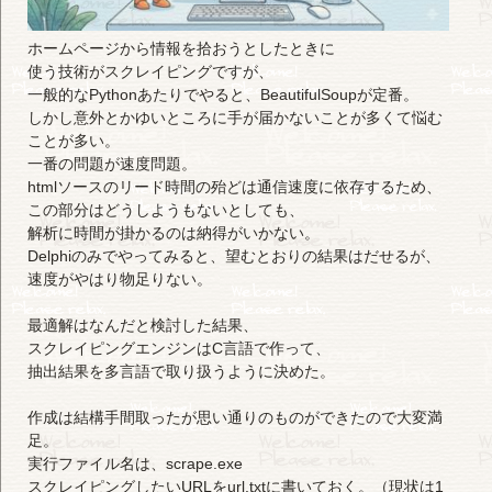
ホームページから情報を拾おうとしたときに
使う技術がスクレイピングですが、
一般的なPythonあたりでやると、BeautifulSoupが定番。
しかし意外とかゆいところに手が届かないことが多くて悩む
ことが多い。
一番の問題が速度問題。
htmlソースのリード時間の殆どは通信速度に依存するため、
この部分はどうしようもないとしても、
解析に時間が掛かるのは納得がいかない。
Delphiのみでやってみると、望むとおりの結果はだせるが、
速度がやはり物足りない。
最適解はなんだと検討した結果、
スクレイピングエンジンはC言語で作って、
抽出結果を多言語で取り扱うように決めた。
作成は結構手間取ったが思い通りのものができたので大変満
足。
実行ファイル名は、scrape.exe
スクレイピングしたいURLをurl.txtに書いておく。（現状は1