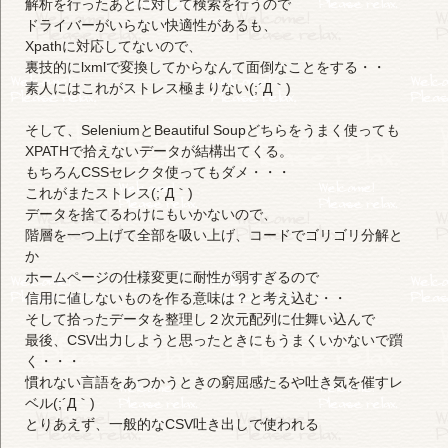
解析を行ったあとに対して検索を行うので
ドライバーがいらない快適性があるも、
Xpathに対応してないので、
裏技的にlxmlで変換してからなんて面倒なことをする・・
素人にはこれがストレス極まりない(;´Д｀)
そして、SeleniumとBeautiful Soupどちらをうまく使っても
XPATHで拾えないデータが結構出てくる。
もちろんCSSセレクタ使ってもダメ・・・
これがまたストレス(;´Д｀)
データを捨てるわけにもいかないので、
階層を一つ上げて全部を吸い上げ、コードでゴリゴリ分解と
か
ホームページの仕様変更に耐性が弱すぎるので
信用に値しないものを作る意味は？と考え込む・・
そして拾ったデータを整理し２次元配列に仕舞い込んで
最後、CSV出力しようと思ったときにもうまくいかないで躓
く・・・
慣れない言語をあつかうときの窮屈感たるや吐き気を催すレ
ベル(;´Д｀)
とりあえず、一般的なCSV吐き出しで使われる