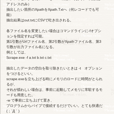
アドレスのみ）
抽出したい箇所のXpathをXpath.Txtへ（何レコードでも可
能）
抽出結果はout.txtにCSVで吐き出される。
各ファイル名を変更したい場合はコマンドラインに-fオプシ
ョンを指定すれば可能。
第1引数がUrlファイル名、第2引数がXpathファイル名、第3
引数が出力ファイル名になる。
例としては、
Scrape.exe -f a.txt b.txt c.txt
抽出したデータの空白を取り除きたいときは -t オプション
をつけるといい。
scrape.exeを立ち上げる時にメモリのロードに時間がとられ
るが、
それが煩わしい場合は、事前に起動してメモリに常駐するモ
ードも用意した。
-w で事前に立ち上げて置き、
プログラムからパイプで接続するだけでいい。とても快適だ
(；´Д｀)