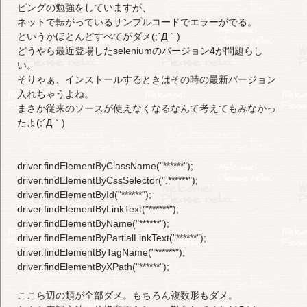
ピングの勉強をしていますが、
ネットで転がっているサンプルコードでエラーがでる。
というかほとんどすべてがダメ(;´Д｀)
どうやら最近登場したseleniumのバージョン4が問題らし
い。
そりゃぁ、インストールするときはその時の最新バージョン
入れちゃうよね。
まさか従来のソースが使えなくなるなんて考えてもみなかっ
たよ(;´Д｀)
driver.findElementByClassName("******");
driver.findElementByCssSelector(".******");
driver.findElementById("******");
driver.findElementByLinkText("******");
driver.findElementByName("******");
driver.findElementByPartialLinkText("******");
driver.findElementByTagName("******");
driver.findElementByXPath("******");
ここら辺の類が全部ダメ。もちろん複数形もダメ。