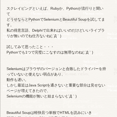
スクレイピングといえば、Rubyか、Pythonが流行りと聞い
て
どうせならとPythonでSeleniumとBeautiful Soupを試してま
す。
私の得意言語、Delphiで出来ればいいのだけどいいライブラ
リが無いのでね仕方ないね(;´Д｀)
試してみて思ったこと・・・
Pythonでも1つで完璧にこなすのは無理なのね(;´Д｀)
Seleniumはブラウザのバージョンと合致したドライバーを持
っていないと使えない弱点があり、
動作も遅い。
しかし最近はJava Scriptを通さないと重要な部分は見せない
ページが増えてきたので、
Seleniumの機能が無いと始まらない(;´Д｀)
Beautiful Soupは軽快且つ単独でHTMLを読みにいき