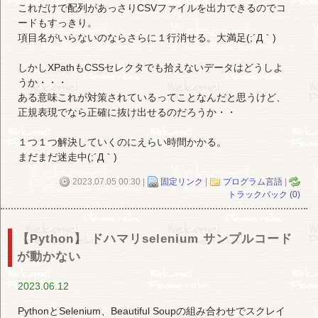
これだけで配列があっさりCSVファイルを出力できるのでコ
ードもすっきり。
項目名がいらないのならさらに１行消せる。大満足(;´Д｀)
しかしXPathもCSSセレクタでも拾えないデータはどうしよ
うか・・・
ある意味これが対策されているってことなんだと思うけど、
正規表現でなら正確に抜け出せるのだろうか・・
１つ１つ解決していくのにえらい時間かかる。
まだまだ迷走中(;´Д｀)
2023.07.05 00:30 |
固定リンク
|
プログラム言語
|
トラックバック (0)
【Python】 ドハマリselenium サンプルコード
が動かない
2023.06.12
PythonとSelenium、Beautiful Soupの組み合わせでスクレイ