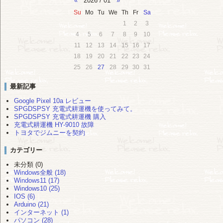
«
2026 / 01
»
Su
Mo
Tu
We
Th
Fr
Sa
1
2
3
4
5
6
7
8
9
10
11
12
13
14
15
16
17
18
19
20
21
22
23
24
25
26
27
28
29
30
31
最新記事
Google Pixel 10a レビュー
SPGDSPSY 充電式耕運機を使ってみて。
SPGDSPSY 充電式耕運機 購入
充電式耕運機 HY-9010 故障
トヨタでジムニーを契約
カテゴリー
未分類 (0)
Windows全般 (18)
Windows11 (17)
Windows10 (25)
IOS (6)
Arduino (21)
インターネット (1)
パソコン (28)