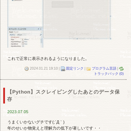
これで正常に表示されるようになりました。
2024.01.21 19:10 |
固定リンク
|
プログラム言語
|
トラックバック (0)
【Python】スクレイピングしたあとのデータ保
存
2023.07.05
うまくいかないグチです(;´Д｀)
年のせいか物覚えと理解力の低下が著しいです・・