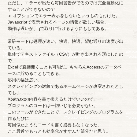
ただし、エラーが出たら毎回警告がでるのでは完全自動化に
することができないので
-q オプションでエラー表示をしないというものも付けた。
Javascriptで表示されるページの情報が欲しい場合、
動作は遅いが、-jで取りに行けるようにもしてある。
常駐モードは処理が速い。快適、快適。望む通りの速度が出
ている。
単体でテキストファイル（CSV）が吐き出される形にしたの
で、
Excelで直接開くことも可能だ。もちろんAccessのデータベ
ースに貯めることもできる。
応用の幅は広い。
スクレイピングの対象であるホームページが改変されたとし
ても、
Xpath.txtの内容を書き換えるだけでいいので、
プログラムのコードは一切いじる必要がない。
このツールができたことで、スクレイピングのプログラムを
作るたびに
毎回似たようなコードを書く必要もなくなった。
ここ最近でもっとも効率化がすすんだ部分だと思う。