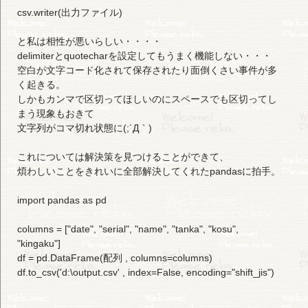
csv.writer(出力ファイル)
と私は相性が悪いらしい・・・・
delimiterとquotecharを設定してもうまく機能しない・・・
空白が文字コード化されて保存されたり面倒くさい事件が多
く起きる。
しかもカンマで区切ってほしいのにスペースでも区切ってし
まう現象もおきて
文字列がコマ切れ状態に(;´Д｀)
これについては解決策を見つけることができて、
煩わしいことをきれいに全部解決してくれたpandasに拍手。
import pandas as pd
columns = ["date", "serial", "name", "tanka", "kosu",
"kingaku"]
df = pd.DataFrame(配列 , columns=columns)
df.to_csv('d:\output.csv' , index=False, encoding="shift_jis")