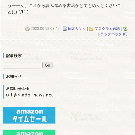
うーーん、これから読み進める書籍がとてもめんどくさいこ
とに(;´Д｀)
2023.06.12 08:42 |
固定リンク
|
プログラム言語
|
トラックバック (0)
記事検索
お知らせ