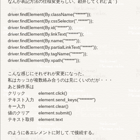
なんか表記方法の仕様変更らしい。勘弁してくれ(;´Д｀)
driver.findElement(By.className("******"));
driver.findElement(By.cssSelector(".******"));
driver.findElement(By.id("******"));
driver.findElement(By.linkText("******"));
driver.findElement(By.name("******"));
driver.findElement(By.partialLinkText("******"));
driver.findElement(By.tagName("******"));
driver.findElement(By.xpath("******"));
こんな感じにそれぞれが変更になった。
私はカッコが複数絡み合うのは見にくいのだが・・・
あと操作系は
クリック element.click()
テキスト入力 element.send_keys("********")
キー入力 element.clear()
値のクリア element.submit()
テキスト取得 element.text
のように各エレメントに対して.で接続する。