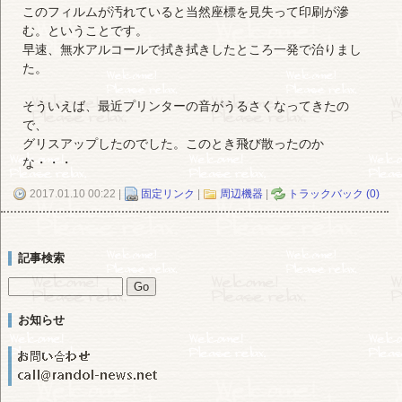
このフィルムが汚れていると当然座標を見失って印刷が滲
む。ということです。
早速、無水アルコールで拭き拭きしたところ一発で治りまし
た。
そういえば、最近プリンターの音がうるさくなってきたの
で、
グリスアップしたのでした。このとき飛び散ったのか
な・・・
2017.01.10 00:22 |
固定リンク
|
周辺機器
|
トラックバック (0)
記事検索
お知らせ