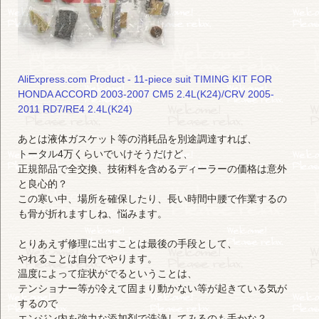
AliExpress.com Product - 11-piece suit TIMING KIT FOR
HONDA ACCORD 2003-2007 CM5 2.4L(K24)/CRV 2005-
2011 RD7/RE4 2.4L(K24)
あとは液体ガスケット等の消耗品を別途調達すれば、
トータル4万くらいでいけそうだけど、
正規部品で全交換、技術料を含めるディーラーの価格は意外
と良心的？
この寒い中、場所を確保したり、長い時間中腰で作業するの
も骨が折れますしね、悩みます。
とりあえず修理に出すことは最後の手段として、
やれることは自分でやります。
温度によって症状がでるということは、
テンショナー等が冷えて固まり動かない等が起きている気が
するので
エンジン内を強力な添加剤で洗浄してみるのも手かな？