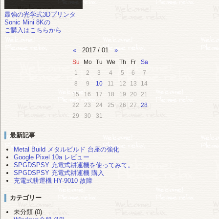
最強の光学式3Dプリンタ
Sonic Mini 8Kの
ご購入はこちらから
«
2017 / 01
»
Su
Mo
Tu
We
Th
Fr
Sa
1
2
3
4
5
6
7
8
9
10
11
12
13
14
15
16
17
18
19
20
21
22
23
24
25
26
27
28
29
30
31
最新記事
Metal Build メタルビルド 台座の強化
Google Pixel 10a レビュー
SPGDSPSY 充電式耕運機を使ってみて。
SPGDSPSY 充電式耕運機 購入
充電式耕運機 HY-9010 故障
カテゴリー
未分類 (0)