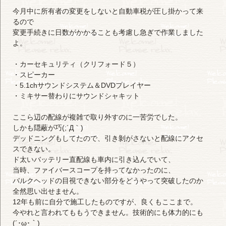
今月中に所有者の変更をしないと自動車税が圧し掛かって来
るので
変更手続きに日数がかかることも考慮し急ぎで作業しました
よ。
・カーセキュリティ（クリフォード５）
・スピーカー
・5.1chサウンドシステム＆DVDプレイヤー
・ミキサー替わりにサウンドシャキット
ここら辺の配線が複雑で取り外すのに一苦労でした。
しかも隠蔽が巧(;´Д｀)
デッドニングもしてたので、引き剝がさないと配線にアクセ
スできない。
ド太いバッテリー直配線も車内に引き込んでいて、
当時、ファイバースコープを持ってなかったのに、
バルクヘッドの目視できない部分をどうやって突破したのか
全然思い出せません。
12年も前に自分で施工したものですが、良くもここまで。
今やれと言われてももうできません。技術的にも体力的にも
(´･ω･｀)