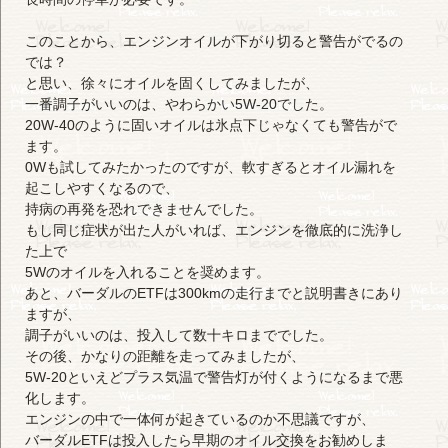
このことから、エンジンオイルが下がり切ると警告がでるの
では？
と思い、徐々にオイルを固くしてみましたが、
一番調子がいいのは、やわらかい5W-20でした。
20W-40のように固いオイルは氷点下じゃなくても警告がで
ます。
0Wも試してみたかったのですが、軟すぎるとオイル漏れを
起こしやすくなるので、
持病の再発を恐れできませんでした。
もし同じ症状が出た人がいれば、エンジンを徹底的に洗浄し
た上で
5Wのオイルを入れることを奨めます。
あと、バーダルのETFは300kmの走行までと説明書きにあり
ますが、
調子がいいのは、投入して数十キロまででした。
その後、かなりの距離を走ってみましたが、
5W-20といえどプラス気温で警告灯が付くようになるまで悪
化します。
エンジンの中で一体何が起きているのか不思議ですが、
バーダルETFは投入したら早期のオイル交換をお勧めしま