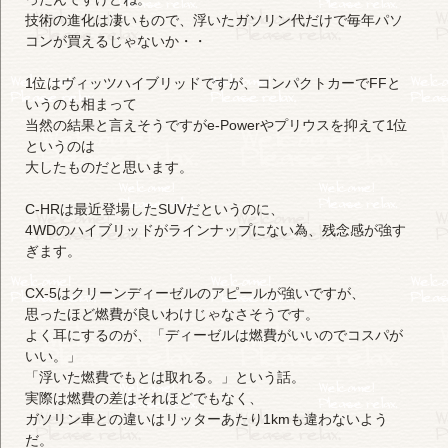
技術の進化は凄いもので、浮いたガソリン代だけで毎年パソ
コンが買えるじゃないか・・
1位はヴィッツハイブリッドですが、コンパクトカーでFFと
いうのも相まって
当然の結果と言えそうですがe-Powerやプリウスを抑えて1位
というのは
大したものだと思います。
C-HRは最近登場したSUVだというのに、
4WDのハイブリッドがラインナップにない為、残念感が強す
ぎます。
CX-5はクリーンディーゼルのアピールが強いですが、
思ったほど燃費が良いわけじゃなさそうです。
よく耳にするのが、「ディーゼルは燃費がいいのでコスパが
いい。」
「浮いた燃費でもとは取れる。」という話。
実際は燃費の差はそれほどでもなく、
ガソリン車との違いはリッターあたり1kmも違わないよう
だ。