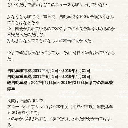
というだけで詳細はどこのニュースも取り上げていない。
少なくとも取得税、重量税、自動車税を100％全額払うなん
てことはなさそう。
今、国会が荒れているので3/31までに延長予算を組めるのか
不安だったのだけど、
打ちきりなんてことにならずに本当に良かった。
今まで確定じゃないにしても、それっぽい情報は出ていまし
た。
自動車取得税:2017年4月1日～2019年3月31日
自動車重量税:2017年5月1日～2019年4月30日
軽自動車税：2017年4月1日～2019年3月31日までの新車登
録車
期間は上記の通りで、
アコードハイブリッドは2020年度（平成32年度）燃費基準
+20%達成なので、
下の表から導き出すと、緑に色付けされた部分が当てはま
る。