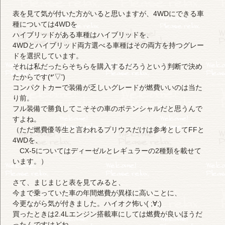
表を見て気が付いた方がいると思いますが、4WDにできる車
種については4WDを
ハイブリッドがある車種はハイブリッドを、
4WDとハイブリッド両方選べる車種はその両方を持つグレー
ドを選択しています。
それは私だったらそちらを購入するだろうという判断で決め
たからです(*'▽')
コンパクトカーで装備が乏しいグレードが燃費いいのは当た
り前。
フル装備で勝負してこそその車のポテンシャルだと思うんで
すよね。
（ただ燃費優等生と言われるプリウスだけは参考としてFFと
4WDを、
CX-5についてはディーゼルとレギュラーの2種類を載せて
います。）
さて、まじまじと表を見てみると、
今まで乗っていた車の年間燃費が異様に高いことに、
今更ながら気が付きました。ハイオク怖い( ;∀;)
買ったときは2.4Lエンジン搭載車にしては燃費が良いほうだ
ったんですけどね。