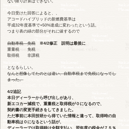
ない限り計算はできない。
今日受けた回答によると、、
アコードハイブリッドの新燃費基準は
平成32年度基準で+50%達成に変わったという話。
つまり表の緑の部分がそれに値するので
自動車税 免税
※4/2修正 説明は最後に
重量税 免税
取得税 非課税
となるらしい。
なんと想像してたのとは違い、自動車税まで免税になってし
まった。
4/2追記
本日ディーラーから呼び出しがあり、
新エコカー減税で、重量税と取得税が０になるので、
契約書の変更手続きをしてきました。
ただ事前に本田技研から得ていた情報と違って、取得時の自
動車税は０になるという話が、
ディーラーでは取得時は全額支払い、翌年度の税金が７５％