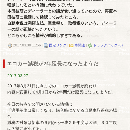
軽減になるという話に代わっていた。
本田技研とディーラーとの話が食い違っていたので、再度本
田技研に電話して確認してみたところ、
自動車税は満額支払、重量税０、取得税０という、ディーラ
ーの話が正解だったという。
どこもかしこも情報が錯綜しすぎである。
2017.03.30 11:56 |
固定リンク
|
車関連
|
トラックバック (0)
エコカー減税が2年延長になったようだ
2017.03.27
2017年3月31日に今までのエコカー減税が終わり
内容を変更して4月1日から2年間だけ延長になったようだ。
今日の時点で公開されている情報は
「適用基準は厳しくなり、購入時にかかる自動車取得税の場
合、
減税の対象は新車の９割から平成２９年度は８割、３０年度
は７割に縮小する。」