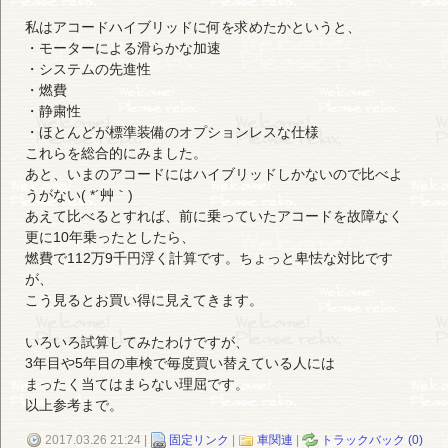
私はアコードハイブリッドに何を求めたかというと、
・モーターによる滑らかな加速
・システムの先進性
・燃費
・静粛性
・ほとんどが標準装備のオプションレスな仕様
これらを総合的にみました。
あと、いまのアコードにはハイブリッドしかないので比べよ
うがない( *´艸｀)
あえて比べるとすれば、前に乗っていたアコードを故障なく
更に10年乗ったとしたら、
燃費で112万9千円浮く計算です。ちょっと卑怯な対比です
が、
こう見るとお買い得に見えてきます。
いろいろ試算してみたわけですが、
3年目や5年目の車検で毎度買い替えている人には
まったく当てはまらない理屈です。
以上参考まで。
2017.03.26 21:24 |
固定リンク
|
車関連
|
トラックバック (0)