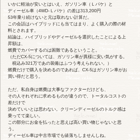
いかに軽油が安いとはいえ、ガソリン車（Ｌパケ）と
ディーゼル車（4WD-Ｌパケ）の差は313,200円
53年乗り続けないと元は取れない計算だ。
この会話はハイブリッドにも当てはまり、よく購入の際の材
料とされます。
結論は、ハイブリッドやディーゼルを選択したことによる上
昇額は、
燃費でカバーするのは困難であるということ。
（ただCX-5については、ガソリン車が異様に安い気がする。
税込み321万であの装備はふつう考えられない。）
燃費だけで購入を決めるのであれば、CX-5はガソリン車がお
買い得だと思う。
ただ、私自身は燃費は大事なファクターだけども、
その人それぞれに求めるものが違うので、トータルコストの
差だけで
決めていいとは思わない。クリーンディーゼルのトルク感は
乗ってて楽しい。
この部分にお金を払ったと思えば高い買い物じゃないと思
う。
ディーゼル車は中古市場でも値落ちしませんしね。