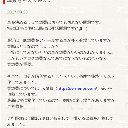
燃費を考えてみた。
2017.03.26
車を決めるうえで燃費は切っても切れない問題です。
特に田舎に住む庶民には死活問題です(*´Д｀)
最近は、低燃費をアピールする車が多く登場していますが
実際はどうなのでしょうか？
一覧にしてみないとどの車が燃費がいいのかわかりません。
しかもカタログ燃費なんてあてにならないものじゃなく、
実燃費が重要。
そこで、自分が購入するとしたらという条件で抜粋・リスト
化してみました。
実燃費については、e燃費（
https://e-nenpi.com/
）等から
頂戴しています。
最新は常に変化しているので、微妙に違う場合がありますが
ご容赦を
走行距離は年間1万キロと仮定して、掛かる出費を計算して
みました。