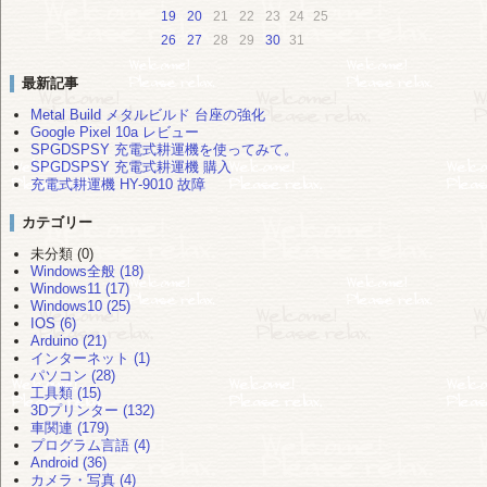
19
20
21
22
23
24
25
26
27
28
29
30
31
最新記事
Metal Build メタルビルド 台座の強化
Google Pixel 10a レビュー
SPGDSPSY 充電式耕運機を使ってみて。
SPGDSPSY 充電式耕運機 購入
充電式耕運機 HY-9010 故障
カテゴリー
未分類 (0)
Windows全般 (18)
Windows11 (17)
Windows10 (25)
IOS (6)
Arduino (21)
インターネット (1)
パソコン (28)
工具類 (15)
3Dプリンター (132)
車関連 (179)
プログラム言語 (4)
Android (36)
カメラ・写真 (4)