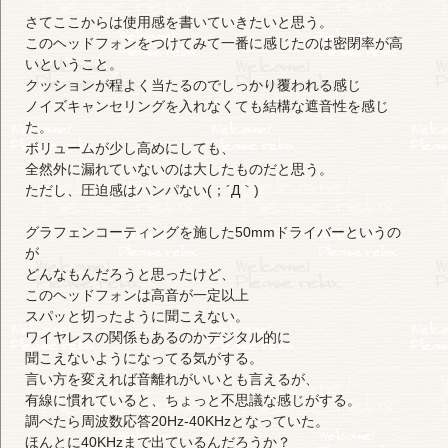
さてここからは使用感を書いていきたいと思う。
このヘッドフォンをつけてみて一番に感じたのは密閉率が高
いということ。
クッションが程よく当たるのでしっかり覆われる感じ
ノイズキャンセリングを入れなくても結構な遮音性を感じ
た。
ボリュームが少し高めにしても、
全然外に漏れていないのは大したものだと思う。
ただし、圧迫感はハンパない(；´Д｀)
グラフェンコーティングを施した50mmドライバーというの
が
どんなもんだろうと思ったけど、
このヘッドフォンは高音が一定以上
スパッと切ったように聞こえない。
ワイヤレスの関係もあるのかデジタル的に
聞こえないようになってる気がする。
言い方を変えれば音離れがいいとも言えるが、
有線に慣れていると、ちょっと不思議な感じがする。
調べたら周波数応答20Hz-40KHzとなっていた。
ほんとに40KHzまで出ているんだろうか？