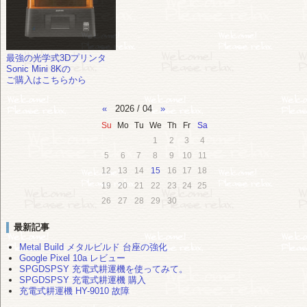
最強の光学式3Dプリンタ
Sonic Mini 8Kの
ご購入はこちらから
«
2026 / 04
»
Su
Mo
Tu
We
Th
Fr
Sa
1
2
3
4
5
6
7
8
9
10
11
12
13
14
15
16
17
18
19
20
21
22
23
24
25
26
27
28
29
30
最新記事
Metal Build メタルビルド 台座の強化
Google Pixel 10a レビュー
SPGDSPSY 充電式耕運機を使ってみて。
SPGDSPSY 充電式耕運機 購入
充電式耕運機 HY-9010 故障