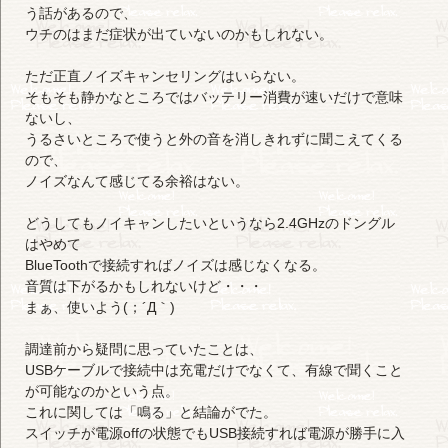
う話があるので、
ウチのはまだ症状が出ていないのかもしれない。
ただ正直ノイズキャンセリングはいらない。
そもそも静かなところではバッテリー消費が速いだけで意味
ないし、
うるさいところで使うと外の音を消しきれずに聞こえてくる
ので、
ノイズなんて感じてる余裕はない。
どうしてもノイキャンしたいというなら2.4GHzのドングル
はやめて
BlueToothで接続すればノイズは感じなくなる。
音質は下がるかもしれないけど・・・
まぁ、使いよう(；´Д｀)
調達前から疑問に思っていたことは、
USBケーブルで接続中は充電だけでなくて、有線で聞くこと
が可能なのかという点。
これに関しては「鳴る」と結論がでた。
スイッチが電源offの状態でもUSB接続すれば電源が勝手に入