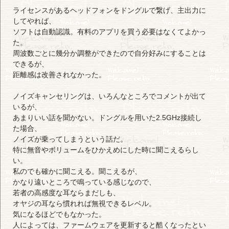
ライセンスがあるヘッドフォンをドングルで繋げ、主出力に
してやれば、
ソフトは自動認識。有料のアプリを買う必要はなくてよかっ
た。
周波数ごとに幾分か調整ができたので自分好みにすることは
できるが、
距離感は改善されなかった。
ノイズキャンセリングは、いろんなところでコメントが出て
いるが、
あまりいい話を聞かない。ドングルを用いた2.5GHz接続し
た場合、
ノイズが乗ってしまうという話だ。
特に無音やボリュームをひかえめにした時に聞こえるらし
い。
私のでも確かに聞こえる。聞こえるが、
かなり遠いところで鳴っている感じなので、
若者の高感度な耳ならまだしも、
オヤジの耳なら慣れれば無視できるレベル。
気になるほどでもなかった。
人によっては、ファームウェアを更新すると酷くなったとい