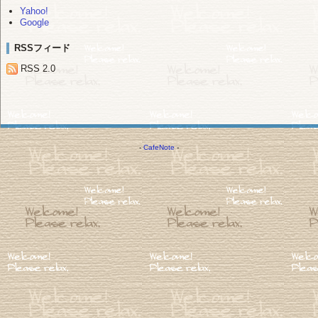
Yahoo!
Google
RSSフィード
RSS 2.0
-
CafeNote
-