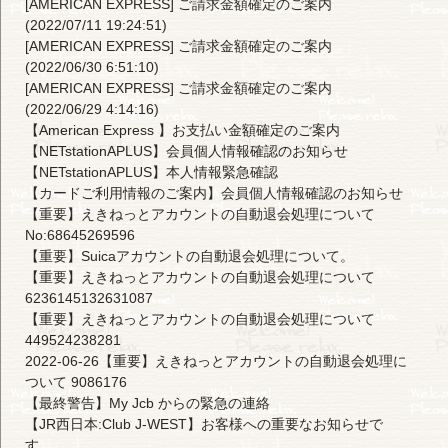
[AMERICAN EXPRESS] ご請求金額確定のご案内
(2022/07/11 19:24:51)
[AMERICAN EXPRESS] ご請求金額確定のご案内
(2022/06/30 6:51:10)
[AMERICAN EXPRESS] ご請求金額確定のご案内
(2022/06/29 4:14:16)
【American Express 】お支払い金額確定のご案内
【NETstationAPLUS】会員個人情報確認のお知らせ
【NETstationAPLUS】本人情報緊急確認
【カードご利用情報のご案内】会員個人情報確認のお知らせ
【重要】えきねっとアカウントの自動退会処理について
No:68645269596
【重要】Suicaアカウントの自動退会処理について。
【重要】えきねっとアカウントの自動退会処理について
6236145132631087
【重要】えきねっとアカウントの自動退会処理について
449524238281
2022-06-26【重要】えきねっとアカウントの自動退会処理に
ついて 9086176
【最終警告】My Jcb からの緊急の連絡
【JR西日本:Club J-WEST】お客様への重要なお知らせで
す。